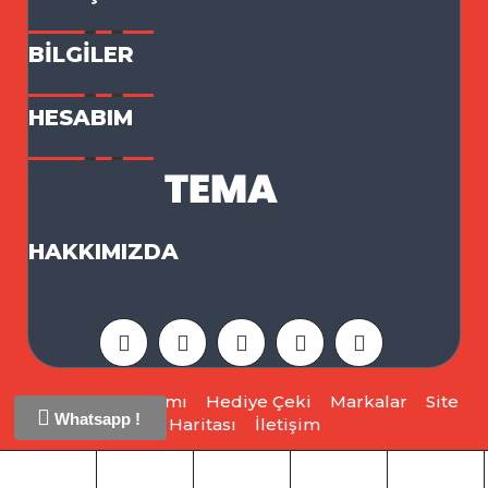
BILGILER
HESABIM
HAKKIMIZDA
Ortaklık Programı
Hediye Çeki
Markalar
Site
Whatsapp !
Haritası
İletişim
Opencart 3x Tekno Tema © 2026 - Tüm Hakları
Saklıdır.