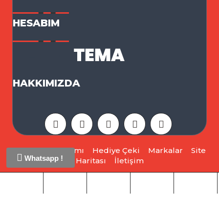
HESABIM
HAKKIMIZDA
Ortaklık Programı
Hediye Çeki
Markalar
Site
Whatsapp !
Haritası
İletişim
Opencart 3x Tekno Tema © 2026 - Tüm Hakları
Saklıdır.