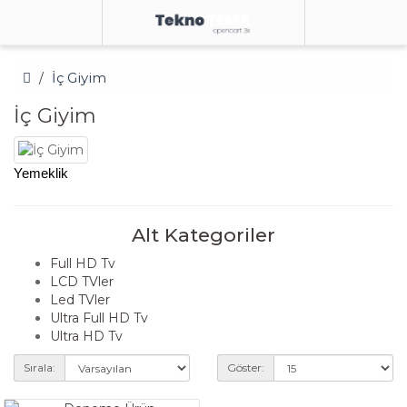
İç Giyim
İç Giyim
Yemeklik
Alt Kategoriler
Full HD Tv
LCD TVler
Led TVler
Ultra Full HD Tv
Ultra HD Tv
Sırala:
Göster: