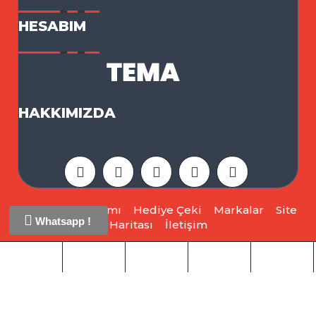
HESABIM
HAKKIMIZDA
Ortaklık Programı
Hediye Çeki
Markalar
Site
Whatsapp !
Haritası
İletişim
Opencart 3x Tekno Tema © 2026 - Tüm Hakları
Saklıdır.